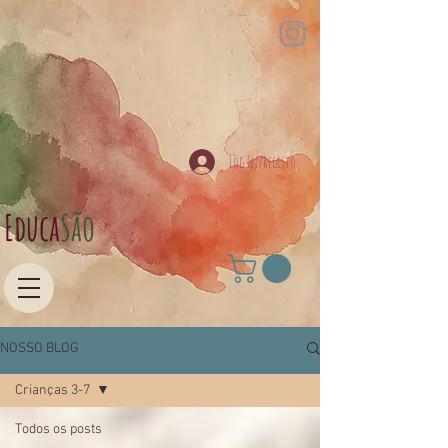
Log In/Registo
Educa​
São
NOSSO BLOG
Crianças 3-7
Todos os posts