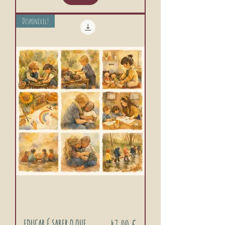
Disponivel!
Preço
EDUCAR É SABER O QUE
47,00 €