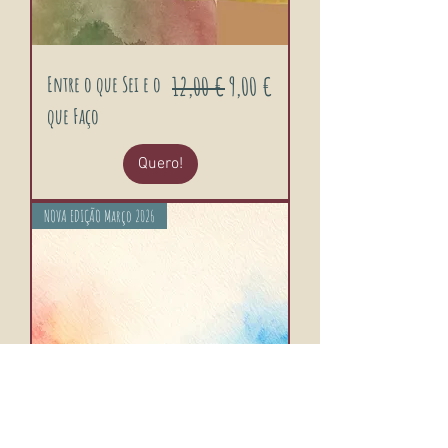
Preço normal
Preço promocional
Entre o que Sei e o
12,00 €
9,00 €
que Faço
Quero!
NOVA EDIÇÃO Março 2026