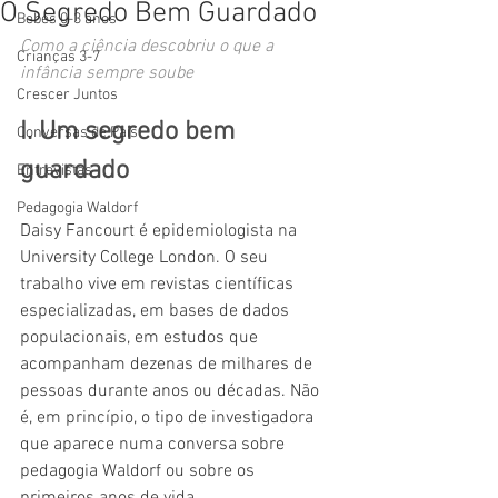
O Segredo Bem Guardado
Bebés 0-3 anos
Como a ciência descobriu o que a 
Crianças 3-7
infância sempre soube
Crescer Juntos
I. Um segredo bem 
Conversas de Pais
guardado
Entrevistas
Pedagogia Waldorf
Daisy Fancourt é epidemiologista na 
University College London. O seu 
trabalho vive em revistas científicas 
especializadas, em bases de dados 
populacionais, em estudos que 
acompanham dezenas de milhares de 
pessoas durante anos ou décadas. Não 
é, em princípio, o tipo de investigadora 
que aparece numa conversa sobre 
pedagogia Waldorf ou sobre os 
primeiros anos de vida.