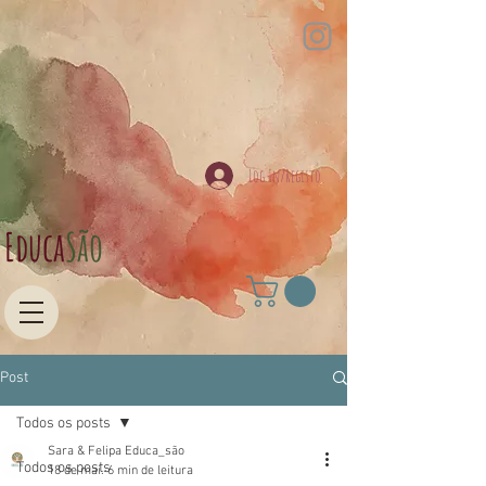
Log In/Registo
Educa​
São
Post
Todos os posts
Sara & Felipa Educa_são
Todos os posts
18 de mai.
6 min de leitura