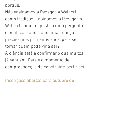
porquê.
Não ensinamos a Pedagogia Waldorf 
como tradição. Ensinamos a Pedagogia 
Waldorf como resposta a uma pergunta 
científica: o que é que uma criança 
precisa, nos primeiros anos, para se 
tornar quem pode vir a ser?
A ciência está a confirmar o que muitos 
já sentiam. Este é o momento de 
compreender,  e de construir a partir daí.
Inscrições abertas para outubro de 
2026. Informações em 
www.raizesdoser.pt
  💛
REFERÊNCIAS
Fancourt, D. (2026). 
The Art Cure
. 