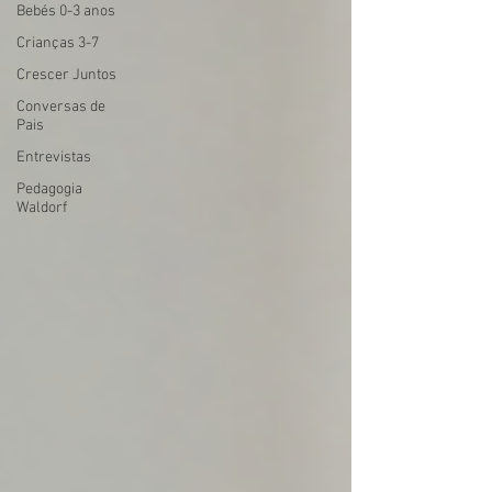
Bebés 0-3 anos
Crianças 3-7
Crescer Juntos
Conversas de
Pais
Entrevistas
Pedagogia
Waldorf