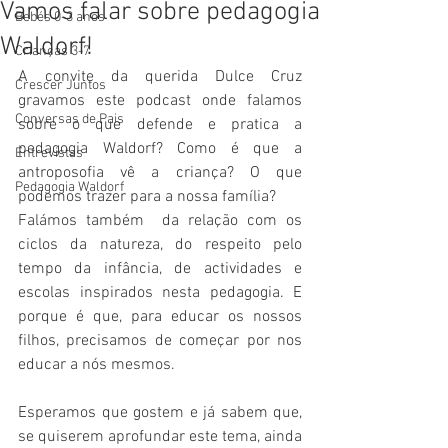
Vamos falar sobre pedagogia
Bebés 0-3 anos
Waldorf!
Crianças 3-7
A convite da querida Dulce Cruz 
Crescer Juntos
gravamos este podcast onde falamos 
Conversas de Pais
sobre o que defende e pratica a 
pedagogia Waldorf? Como é que a 
Entrevistas
antroposofia vê a criança? O que 
Pedagogia Waldorf
podemos trazer para a nossa família? 
Falámos também  da relação com os 
ciclos da natureza, do respeito pelo 
tempo da infância, de actividades e 
escolas inspirados nesta pedagogia. E 
porque é que, para educar os nossos 
filhos, precisamos de começar por nos 
educar a nós mesmos.
Esperamos que gostem e já sabem que, 
se quiserem aprofundar este tema, ainda 