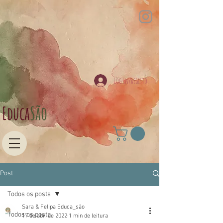
Log In/Registo
Educa​
São
Post
Todos os posts
Sara & Felipa Educa_são
Todos os posts
17 de abr. de 2022
1 min de leitura