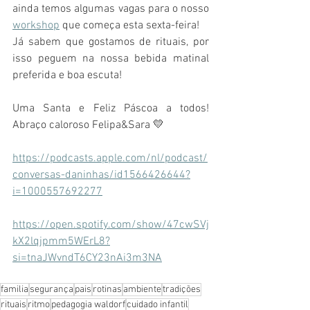
ainda temos algumas vagas para o nosso  
workshop
 que começa esta sexta-feira!
Já sabem que gostamos de rituais, por  
isso peguem na nossa bebida matinal  
preferida e boa escuta! 
Uma Santa e Feliz Páscoa a todos! 
Abraço caloroso Felipa&Sara 💛
https://podcasts.apple.com/nl/podcast/
conversas-daninhas/id1566426644?
i=1000557692277
https://open.spotify.com/show/47cwSVj
kX2lqjpmm5WErL8?
si=tnaJWvndT6CY23nAi3m3NA
familia
segurança
pais
rotinas
ambiente
tradições
rituais
ritmo
pedagogia waldorf
cuidado infantil