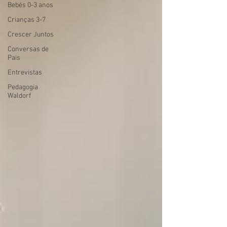
Bebés 0-3 anos
Crianças 3-7
Crescer Juntos
Conversas de
Pais
Entrevistas
Pedagogia
Waldorf