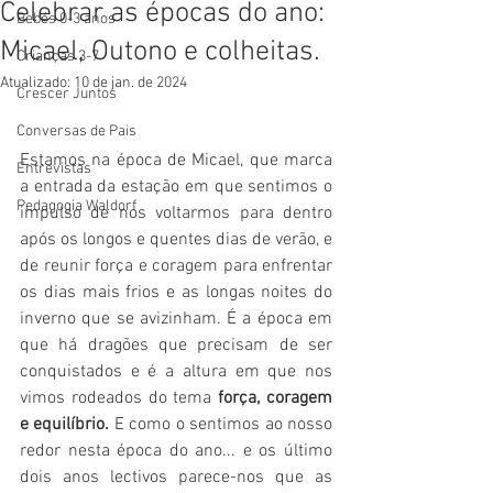
Celebrar as épocas do ano:
Bebés 0-3 anos
Micael, Outono e colheitas.
Crianças 3-7
Atualizado:
10 de jan. de 2024
Crescer Juntos
Conversas de Pais
Estamos na época de Micael, que marca 
Entrevistas
a entrada da estação em que sentimos o 
Pedagogia Waldorf
impulso de nos voltarmos para dentro 
após os longos e quentes dias de verão, e 
de reunir força e coragem para enfrentar 
os dias mais frios e as longas noites do 
inverno que se avizinham. É a época em 
que há dragões que precisam de ser 
conquistados e é a altura em que nos 
vimos rodeados do tema 
força, coragem 
e equilíbrio.
 E como o sentimos ao nosso 
redor nesta época do ano... e os último 
dois anos lectivos parece-nos que as 