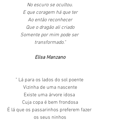
No escuro se ocultou.
E que coragem há que ter
Ao então reconhecer
Que o dragão ali criado
Somente por mim pode ser 
transformado."
Elisa Manzano
" Lá para os lados do sol poente 
Vizinha de uma nascente
Existe uma árvore idosa 
Cuja copa é bem frondosa
É lá que os passarinhos preferem fazer 
os seus ninhos
Moram lá joaninhas, besouros e 
lagartinhos.
Há também maçãs vermelhas e uma 