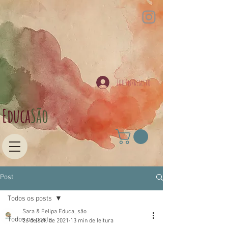
Log In/Registo
Educa​
São
Post
Todos os posts
Sara & Felipa Educa_são
Todos os posts
26 de set. de 2021
13 min de leitura