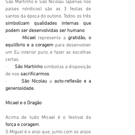
São Martinho e São Nicolau (apenas nos 
países nórdicos) são as 3 festas de 
santos da época do outono. Todos os três 
simbolizam qualidades internas que 
podem ser desenvolvidas ser humano
:
·      
Micael 
representa a 
gratidão, o 
equilíbrio e a coragem
 para desenvolver 
um Eu interior puro, e fazer as escolhas 
certas. 
·      
São Martinho
 simboliza a disposição 
de nos 
sacrificarmos
.
·      
São Nicolau
 a 
auto-reflexão e a 
generosidade.
Micael e o Dragão
Acima de tudo Micael é o festival da 
força e coragem
. 
S.Miguel é o anjo que, junto com os anjos 