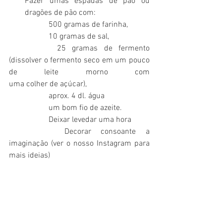
Fazer umas espadas de pão ou 
dragões de pão com: 
		500 gramas de farinha, 
		10 gramas de sal, 
		25 gramas de fermento 
(dissolver o fermento seco em um pouco 
de leite morno com 							
uma colher de açúcar), 
		aprox. 4 dl. água  
		um bom fio de azeite. 
		Deixar levedar uma hora
		Decorar consoante a 
imaginação (ver o nosso Instagram para 
mais ideias)