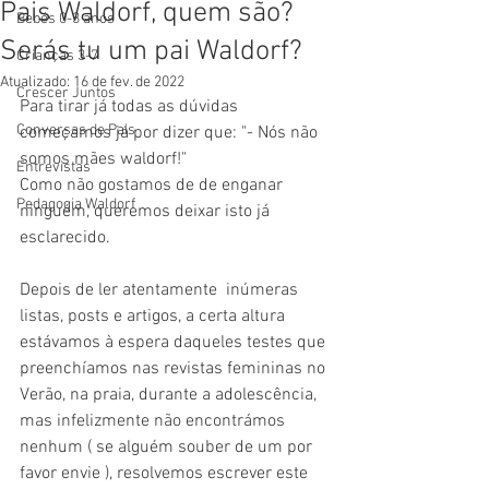
Pais Waldorf, quem são?
Bebés 0-3 anos
Serás tu um pai Waldorf?
Crianças 3-7
Atualizado:
16 de fev. de 2022
Crescer Juntos
Para tirar já todas as dúvidas 
Conversas de Pais
começamos já por dizer que: "- Nós não 
somos mães waldorf!"
Entrevistas
Como não gostamos de de enganar 
Pedagogia Waldorf
ninguém, queremos deixar isto já 
esclarecido.
Depois de ler atentamente  inúmeras 
listas, posts e artigos, a certa altura 
estávamos à espera daqueles testes que 
preenchíamos nas revistas femininas no 
Verão, na praia, durante a adolescência, 
mas infelizmente não encontrámos 
nenhum ( se alguém souber de um por 
favor envie ), resolvemos escrever este 