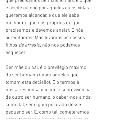
que precisamos de mais e mais, e o que 
é aceite ou não por aqueles cujos vidas 
queremos alcançar, e que ele sabe 
melhor do que nós próprios do que 
precisamos e devemos ansiar. E nós 
acreditámos! Mas levamos os nossos 
filhos
 de arrasto
, não nos podemos 
esquecer!
Ser mãe ou pai, é o previlégio máximo 
do ser humano ( para aqueles que 
tomam esta decisão). É o termos à 
nossa responsabilidade a sobrevivência 
de outro ser humano, o caber-nos a nós, 
como tal, ser o guia pela vida desse 
pequeno ser. E, como tal, cometeremos 
erros, teremos dúvidas, pois só com os 
nossos erros podemos aprender, se a 
vida não nos proporcionar desafios e 