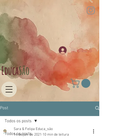
Log In/Registo
Educa​
São
Post
Todos os posts
Sara & Felipa Educa_são
Todos os posts
14 de jun. de 2021
10 min de leitura