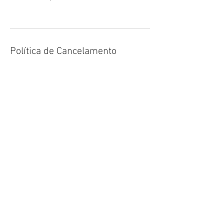
Política de Cancelamento
Para cancelar ou reagendar por favor
contacta-nos 48 horas antes.
Informações de contato
0615644429
info@educasao.org
Roolandweg, Haarlem, Netherlands