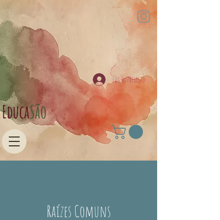
Log In/Registo
Educa​
São
Raízes Comuns