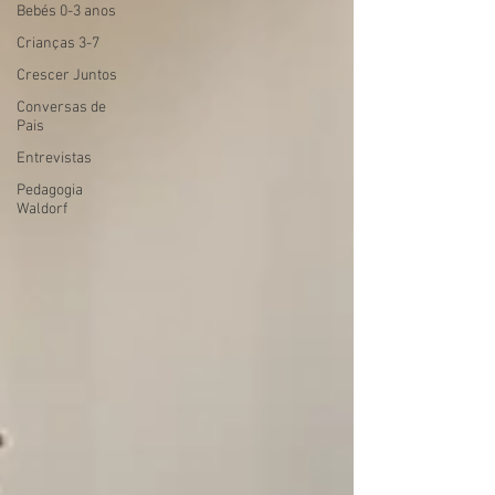
Bebés 0-3 anos
Crianças 3-7
Crescer Juntos
Conversas de
Pais
Entrevistas
Pedagogia
Waldorf