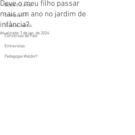
Deve o meu filho passar
Bebés 0-3 anos
mais um ano no jardim de
Crianças 3-7
infância?
Crescer Juntos
Atualizado:
7 de jan. de 2024
Conversas de Pais
Entrevistas
Pedagogia Waldorf