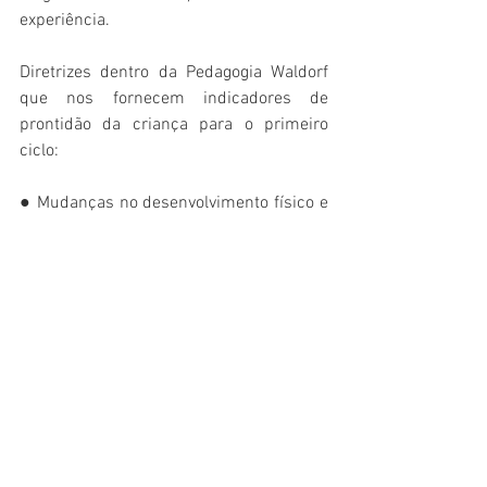
experiência.
Diretrizes dentro da Pedagogia Waldorf 
que nos fornecem indicadores de 
prontidão da criança para o primeiro 
ciclo:
● Mudanças no desenvolvimento físico e 
na coordenação — mudança de dentes e 
alteração do contorno e proporção do 
corpo; capacidade de se mover com 
mais coordenação e intenção.
● Amadurecimento emocional e social — 
fazer amigos, adiar desejos pessoais 
para as necessidades do grupo, ter 
interesse e desejo de trabalhar.
● Desenvolvimento de novas habilidades 
linguísticas e consciência de palavras e 