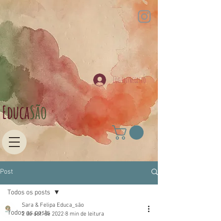
Log In/Registo
Educa​
São
Post
Todos os posts
Sara & Felipa Educa_são
Todos os posts
2 de out. de 2022
8 min de leitura