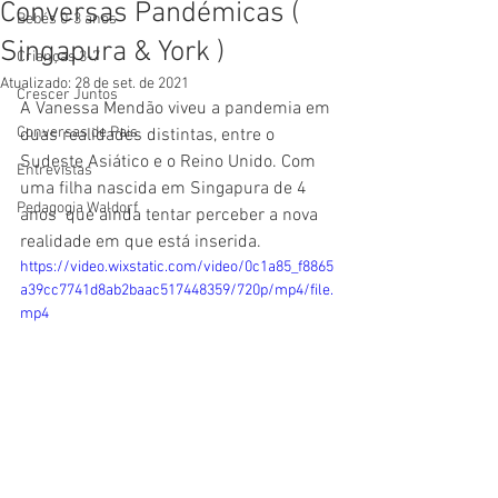
Conversas Pandémicas (
Bebés 0-3 anos
Singapura & York )
Crianças 3-7
Atualizado:
28 de set. de 2021
Crescer Juntos
A Vanessa Mendão viveu a pandemia em 
Conversas de Pais
duas realidades distintas, entre o 
Sudeste Asiático e o Reino Unido. Com 
Entrevistas
uma filha nascida em Singapura de 4 
Pedagogia Waldorf
anos  que ainda tentar perceber a nova 
realidade em que está inserida. 
https://video.wixstatic.com/video/0c1a85_f8865
a39cc7741d8ab2baac517448359/720p/mp4/file.
mp4