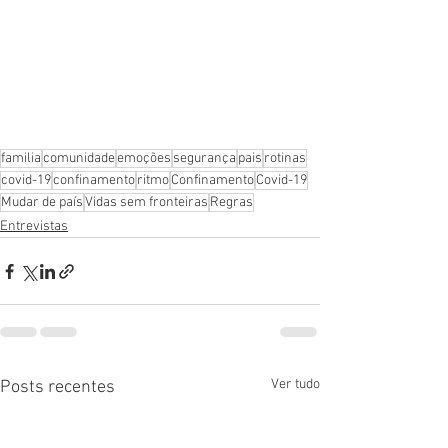
familia
comunidade
emoções
segurança
pais
rotinas
covid-19
confinamento
ritmo
Confinamento
Covid-19
Mudar de país
Vidas sem fronteiras
Regras
Entrevistas
Ver tudo
Posts recentes