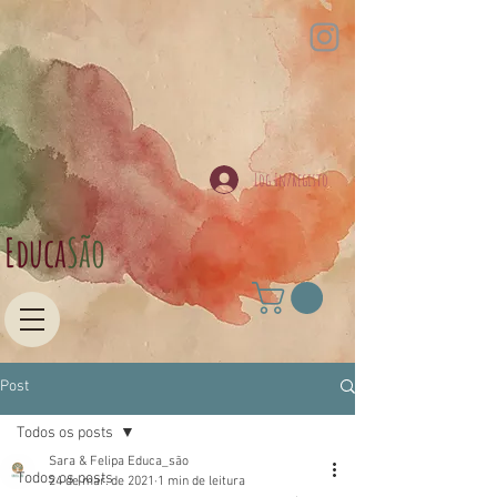
Log In/Registo
Educa​
São
Post
Todos os posts
Sara & Felipa Educa_são
Todos os posts
24 de mar. de 2021
1 min de leitura