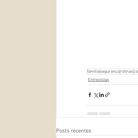
familia
segurança
rotinas
co
Entrevistas
Posts recentes