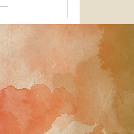
ersas Pandémicas (
pura & York )