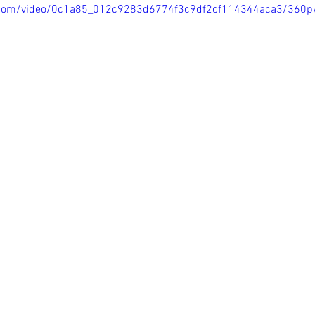
ic.com/video/0c1a85_012c9283d6774f3c9df2cf114344aca3/360p