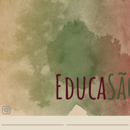
Educa​
Sã