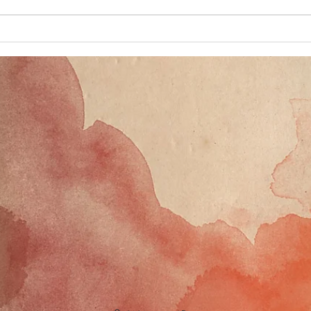
Conversas Pandémicas (
Conv
Kingston - Jamaica )
Singa