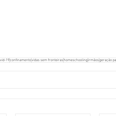
vid-19
confinamento
vidas sem fronteiras
homeschooling
irmãos
geração p